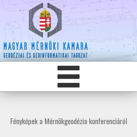
HÍREK
HÍRLEVELEK
Fényképek a Mérnökgeodézia konferenciáról
HAZAY ISTVÁN DÍJ