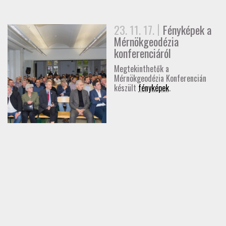
GD-T/GD-SZ
23. 11. 17.
Fényképek a
TOVÁBBKÉPZÉSEK
Mérnökgeodézia
konferenciáról
SZAKCSOPORTOK
Megtekinthetők a
Mérnökgeodézia Konferencián
készült
fényképek
.
ELNÖKSÉG
MUNKATERVEK, BESZÁMOLÓK
HATÁROZATOK
JOGSZABÁLYOK, SZABÁLYZATOK, SZABVÁNYOK
NÉVJEGYZÉK
SEGÉDLETEK / FAP