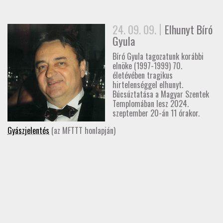
GD-T/GD-SZ
24. 09. 09.
Elhunyt Bíró
TOVÁBBKÉPZÉSEK
Gyula
Bíró Gyula tagozatunk korábbi
SZAKCSOPORTOK
elnöke (1997-1999) 70.
életévében tragikus
hirtelenséggel elhunyt.
ELNÖKSÉG
Búcsúztatása a Magyar Szentek
Templomában lesz 2024.
szeptember 20-án 11 órakor.
MUNKATERVEK, BESZÁMOLÓK
Gyászjelentés
(az MFTTT honlapján)
HATÁROZATOK
JOGSZABÁLYOK, SZABÁLYZATOK, SZABVÁNYOK
NÉVJEGYZÉK
SEGÉDLETEK / FAP