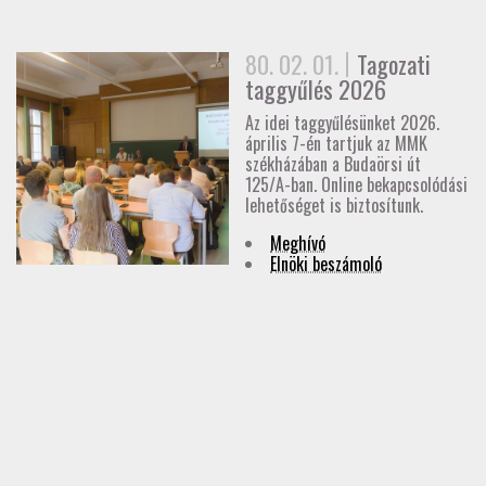
GD-T/GD-SZ
80. 02. 01.
Tagozati
TOVÁBBKÉPZÉSEK
taggyűlés 2026
Az idei taggyűlésünket 2026.
SZAKCSOPORTOK
április 7-én tartjuk az MMK
székházában a Budaörsi út
125/A-ban. Online bekapcsolódási
ELNÖKSÉG
lehetőséget is biztosítunk.
Meghívó
MUNKATERVEK, BESZÁMOLÓK
Elnöki beszámoló
HATÁROZATOK
JOGSZABÁLYOK, SZABÁLYZATOK, SZABVÁNYOK
NÉVJEGYZÉK
SEGÉDLETEK / FAP