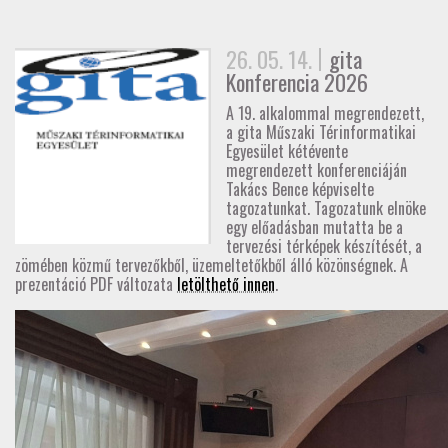
GD-T/GD-SZ
26. 05. 14.
gita
TOVÁBBKÉPZÉSEK
Konferencia 2026
A 19. alkalommal megrendezett,
SZAKCSOPORTOK
a gita Műszaki Térinformatikai
Egyesület kétévente
megrendezett konferenciáján
ELNÖKSÉG
Takács Bence képviselte
tagozatunkat. Tagozatunk elnöke
egy előadásban mutatta be a
MUNKATERVEK, BESZÁMOLÓK
tervezési térképek készítését, a
zömében közmű tervezőkből, üzemeltetőkből álló közönségnek. A
HATÁROZATOK
prezentáció PDF változata
letölthető innen
.
JOGSZABÁLYOK, SZABÁLYZATOK, SZABVÁNYOK
NÉVJEGYZÉK
SEGÉDLETEK / FAP