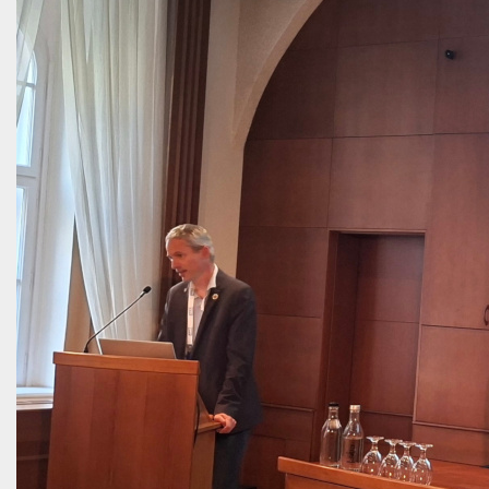
DOKUMENTUMOK
ONLINE MÉDI
TAGGYŰLÉSEK, KONFERENCIÁK
TERVEZÉS TISZTA FORRÁSBÓL
FÜGGETLEN SZAKÉRTŐI SZOLGÁLTATÁS
PÁLYÁZATOK
KÉPTÁR