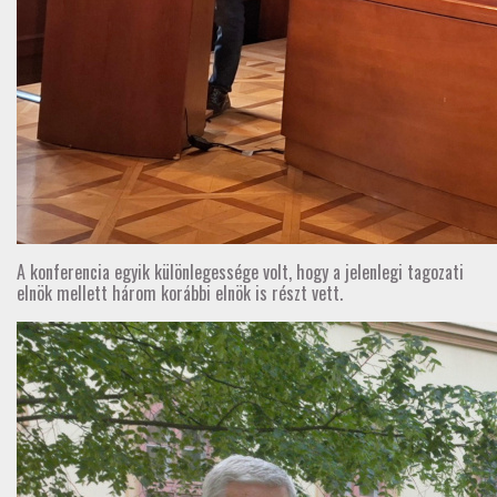
A konferencia egyik különlegessége volt, hogy a jelenlegi tagozati
elnök mellett három korábbi elnök is részt vett.