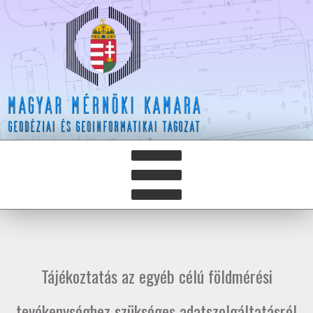
HÍREK
HÍRLEVELEK
Tájékoztatás az egyéb célú földmérési
HAZAY ISTVÁN DÍJ
tevékenységhez szükséges adatszolgáltatásról