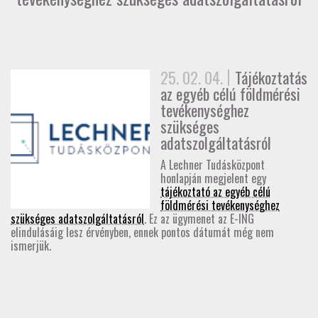
GD-T/GD-SZ
TOVÁBBKÉPZÉSEK
25. 02. 04.
Tájékoztatás
SZAKCSOPORTOK
az egyéb célú földmérési
tevékenységhez
szükséges
ELNÖKSÉG
adatszolgáltatásról
MUNKATERVEK, BESZÁMOLÓK
A Lechner Tudásközpont
honlapján megjelent egy
tájékoztató az egyéb célú
HATÁROZATOK
földmérési tevékenységhez
szükséges adatszolgáltatásról
. Ez az ügymenet az E-ING
elindulásáig lesz érvényben, ennek pontos dátumát még nem
JOGSZABÁLYOK, SZABÁLYZATOK, SZABVÁNYOK
ismerjük.
NÉVJEGYZÉK
SEGÉDLETEK / FAP