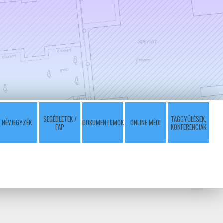
SEGÉDLETEK /
TAGGYŰLÉSEK,
NÉVJEGYZÉK
DOKUMENTUMOK
ONLINE MÉDI
FAP
KONFERENCIÁK