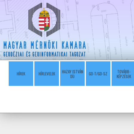
HAZAY ISTVÁN
TOVÁBB-
HÍREK
HÍRLEVELEK
GD-T/GD-SZ
DÍJ
KÉPZÉSEK