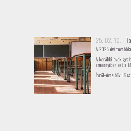
25. 02. 10.
To
A 2025 évi továbbké
A korábbi évek gya
amennyiben ezt a té
Évről-évre bővülő s