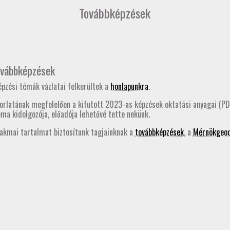
Továbbképzések
vábbképzések
pzési témák vázlatai felkerültek a
honlapunkra
.
korlatának megfelelően a kifutott 2023-as képzések oktatási anyagai (P
ma kidolgozója, előadója lehetővé tette nekünk.
zakmai tartalmat biztosítunk tagjainknak a
továbbképzések
, a
Mérnökgeod