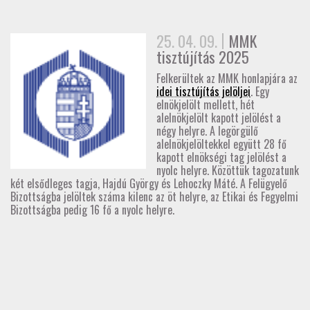
GD-T/GD-SZ
25. 04. 09.
MMK
TOVÁBBKÉPZÉSEK
tisztújítás 2025
Felkerültek az MMK honlapjára az
SZAKCSOPORTOK
idei tisztújítás jelöljei
. Egy
elnökjelölt mellett, hét
alelnökjelölt kapott jelölést a
ELNÖKSÉG
négy helyre. A legörgülő
alelnökjelöltekkel együtt 28 fő
kapott elnökségi tag jelölést a
MUNKATERVEK, BESZÁMOLÓK
nyolc helyre. Közöttük tagozatunk
két elsődleges tagja, Hajdú György és Lehoczky Máté. A Felügyelő
HATÁROZATOK
Bizottságba jelöltek száma kilenc az öt helyre, az Etikai és Fegyelmi
Bizottságba pedig 16 fő a nyolc helyre.
JOGSZABÁLYOK, SZABÁLYZATOK, SZABVÁNYOK
NÉVJEGYZÉK
SEGÉDLETEK / FAP