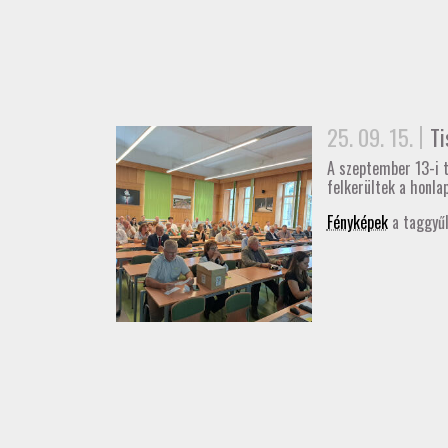
25. 09. 15.
Ti
A szeptember 13-i t
felkerültek a honla
Fényképek
a taggyűl