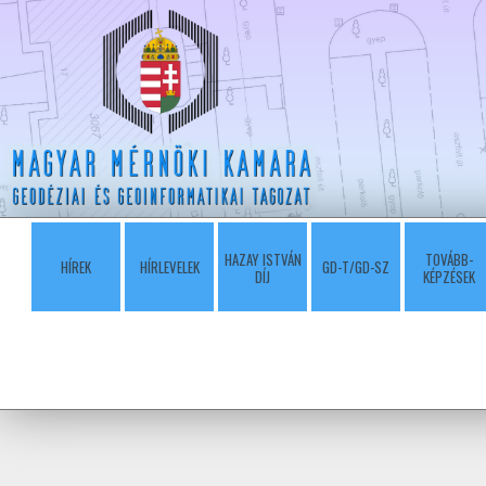
HAZAY ISTVÁN
TOVÁBB-
HÍREK
HÍRLEVELEK
GD-T/GD-SZ
DÍJ
KÉPZÉSEK