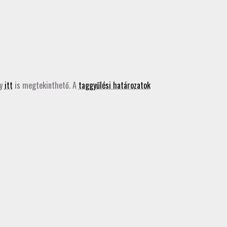
ly
itt
is megtekinthető. A
taggyűlési határozatok