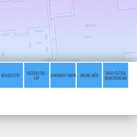
SEGÉDLETEK /
TAGGYŰLÉSEK,
NÉVJEGYZÉK
DOKUMENTUMOK
ONLINE MÉDI
FAP
KONFERENCIÁK