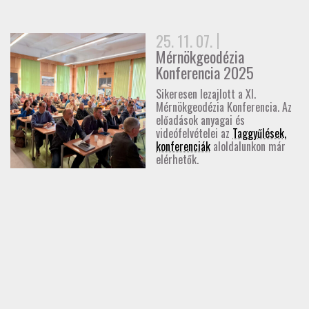
GD-T/GD-SZ
25. 11. 07.
TOVÁBBKÉPZÉSEK
Mérnökgeodézia
Konferencia 2025
SZAKCSOPORTOK
Sikeresen lezajlott a XI.
Mérnökgeodézia Konferencia. Az
előadások anyagai és
ELNÖKSÉG
videófelvételei az
Taggyűlések,
konferenciák
aloldalunkon már
MUNKATERVEK, BESZÁMOLÓK
elérhetők.
HATÁROZATOK
JOGSZABÁLYOK, SZABÁLYZATOK, SZABVÁNYOK
NÉVJEGYZÉK
SEGÉDLETEK / FAP