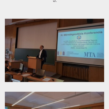
GD-T/GD-SZ
TOVÁBBKÉPZÉSEK
SZAKCSOPORTOK
ELNÖKSÉG
MUNKATERVEK, BESZÁMOLÓK
HATÁROZATOK
JOGSZABÁLYOK, SZABÁLYZATOK, SZABVÁNYOK
NÉVJEGYZÉK
SEGÉDLETEK / FAP