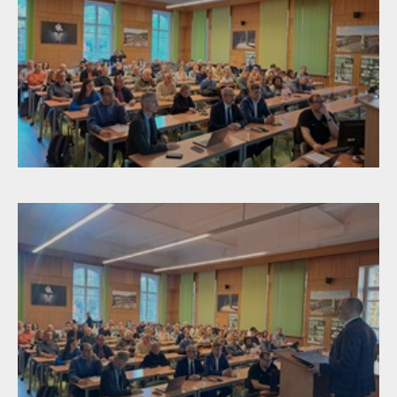
DOKUMENTUMOK
ONLINE MÉDI
TAGGYŰLÉSEK, KONFERENCIÁK
TERVEZÉS TISZTA FORRÁSBÓL
FÜGGETLEN SZAKÉRTŐI SZOLGÁLTATÁS
PÁLYÁZATOK
KÉPTÁR