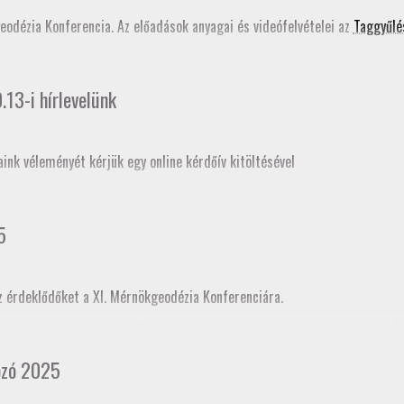
ati tudástár bővítése
című szakmai továbbképzés programjában is szerepe
e volt, hogy a jelenlegi tagozati elnök mellett három korábbi elnök is ré
geodézia Konferencia. Az előadások anyagai és videófelvételei az
Taggyűlé
13-i hírlevelünk
aink véleményét kérjük egy online kérdőív kitöltésével
5
z érdeklődőket a XI. Mérnökgeodézia Konferenciára.
ogramja
. A Jász-Nagykun-Szolnok Vármegyei Kamara honlapján
jelentkezh
cia kamararai továbbképzéskénti akkreditációja folyamatban van, így tov
ozó 2025