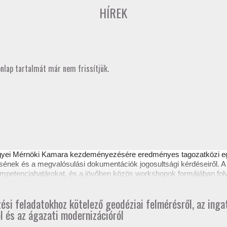
HÍREK
onlap tartalmát már nem frissítjük.
gyei Mérnöki Kamara kezdeményezésére eredményes
tagozatközi 
sének és a megvalósulási dokumentációk jogosultsági kérdéseiről. A 
 kompetenciahatárokat, és a jövőben közös workshopok formájában fol
ztető itt tekinthető meg.
zési feladatokhoz kötelező geodéziai felmérésről, az ing
l és az ágazati modernizációról