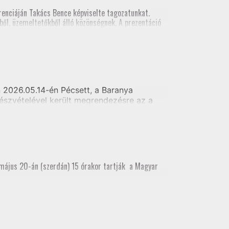
al földmérői számára
enciáján Takács Bence képviselte tagozatunkat.
ől, üzemeltetőkből álló közönségnek. A prezentáció
2026.05.14-én Pécsett, a Baranya
észvételével került megrendezésre az a
i alaptérkép készítés - Telekhatár kitűzés
 május 20-án (szerdán) 15 órakor tartják a Magyar