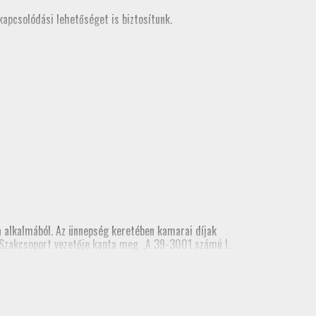
apcsolódási lehetőséget is biztosítunk.
korlatban
, mely letölthető a tagozati honlapról és
alkalmából. Az ünnepség keretében kamarai díjak
ai Szakcsoport vezetője kapta meg „A 39-3001 számú I.