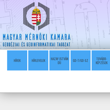
HAZAY ISTVÁN
TOVÁBB-
HÍREK
HÍRLEVELEK
GD-T/GD-SZ
DÍJ
KÉPZÉSEK