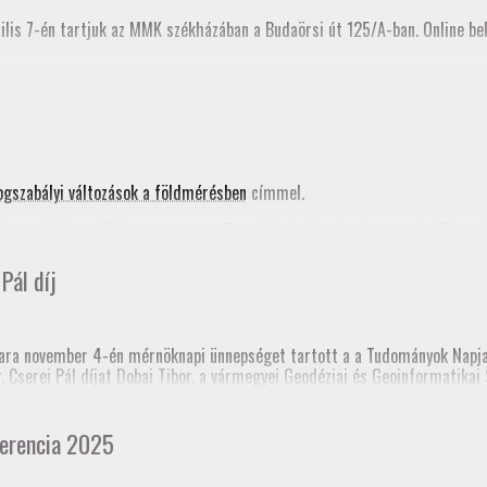
ilis 7-én tartjuk az MMK székházában a Budaörsi út 125/A-ban. Online bek
ogszabályi változások a földmérésben
címmel.
ta a 2024. évi FAP anyagunkat, a
Pontfelhők kiértékelése a mérnöki gya
nik az MMK honlapján is.
Pál díj
nknak!
ra november 4-én mérnöknapi ünnepséget tartott a a Tudományok Napja 
dr. Cserei Pál díjat Dobai Tibor, a vármegyei Geodéziai és Geoinformatik
 templomtorony) elmozdulás vizsgálata” című pálya munkájáért.
 Mérnöki Kamara korábbi elnöke, akinek emlékére alapították a díjat.
erencia 2025