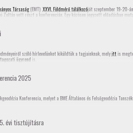
e form)
mányos Társaság
(EMT)
XXVI. Földmérő tálálkozó
ját szeptember 19-20-á
ki Zoltán vett részt a konferencián. Egy közösen jegyzett előadásban mu
Romániában most folyik a Földmérők Kamarájának szervezése. Emellett Ta
határozásról (PPP-RTK). Mindkét előadás megjelent a
konferencia online
i
edményeiről szóló hírlevelünket kiküldtük a tagjainknak, mely
itt
is megte
tagozati ügyrend
is.
erencia 2025
kgeodézia Konferencia, melyet a BME Általános és Felsőgeodézia Tanszé
ésként akkreditáltajuk. Sokaknak november 18-án jár le a GD-T minősítés
5. évi tisztújításra
t!