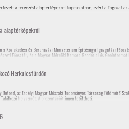
rkezett a tervezési alaptérképekkel kapcsolatban, ezért a Tagozat az al
si alaptérképekról
n a Közlekedési és Beruházási Minisztérium Építésügyi Igazgatási Főosztá
épészeti Főosztály és a Magyar Mérnöki Kamara Geodéziai és Geoinformati
 elnöksége nagyon sok tájékoztatón és fórumon tartott előadást a tervez
lkozó Herkulesfürdőn
lc, Fórum a szakcsoport szervezésében, szakmagyakorlók, kormányhivatal 
sy Botond, az Erdélyi Magyar Műszaki Tudományos Társaság Földmérő Sz
 Találkozó
helyszínét. A prezentációt
innen letöltheti
.
prém, Fórum a szakcsoport szervezésében, kormányhivatal (építési és föl
gerszeg, szakmai továbbképzés
hivatali Főosztályvezetők Értekezlete (online, mintegy 240 fő földhivatali
26
konferencia, Esztergom
 fórum a Baranya Vármegyei Kormányhivatal