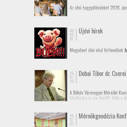
Az idei taggyűlésünket 2026. ápr
Meghívó
Elnöki beszámoló
Újévi hírek
80.
02.
01.
Megjelent idei első hírlevelünk
J
Az MMK Alelnöki Tanácsa befogad
remélhetőleg hamarosan megjele
Dobai Tibor dr. Cserei 
25.
Boldog Új Évet Kívánunk a tagjai
11.
23.
A Békés Vármegyei Mérnöki Kama
átadására is sor került. Idén a 
rendű vízszintes alappont (eleki
Dr. Cserei Pál a Békés Vármegyei
Mérnökgeodézia Konf
25.
11.
Gratulálunk!
07.