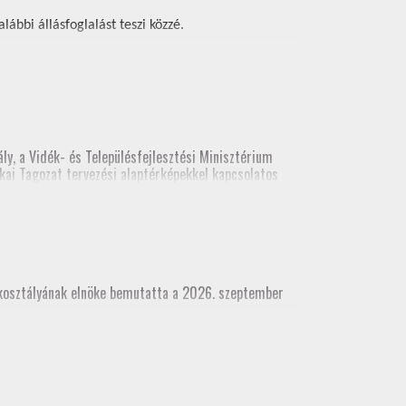
ábbi állásfoglalást teszi közzé.
ly, a Vidék- és Településfejlesztési Minisztérium
kai Tagozat tervezési alaptérképekkel kapcsolatos
ési alaptérképekről. A legutolsó előadás
(építési és földhivatali területről), építész kamara
akosztályának elnöke bemutatta a 2026. szeptember
dhivatali területről), építész kamara részvételével
 munkatárs részvételével)