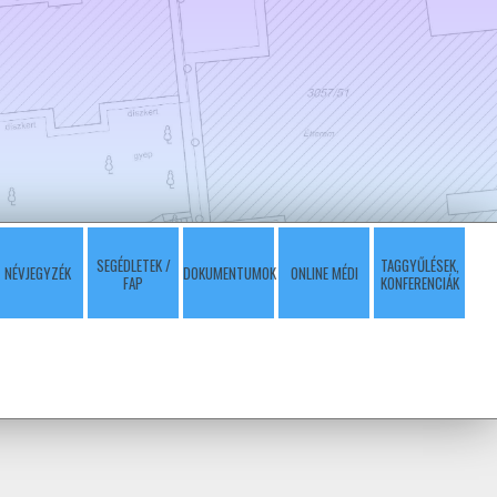
SEGÉDLETEK /
TAGGYŰLÉSEK,
NÉVJEGYZÉK
DOKUMENTUMOK
ONLINE MÉDI
FAP
KONFERENCIÁK