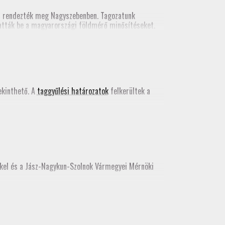
n rendezték meg Nagyszebenben. Tagozatunk
tatták be a magyarországi földmérő minősítéseket.
kács Bence egy szakmai előadást tartott a valós
 kiadványában
.
kinthető. A
taggyűlési határozatok
felkerültek a
kkel és a Jász-Nagykun-Szolnok Vármegyei Mérnöki
e, az idei továbbképzést még itt teljesíthetik.