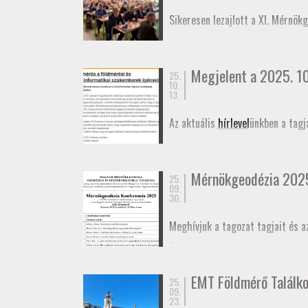
November 27-én az
Alaponthálóz
A konferencia egyik különlegesség
Sikeresen lezajlott a XI. Mérnök
elmozdulásának vizsgálatáról.
Megjelent a 2025. 10.
25.
10.
13.
Az aktuális
hírlevel
ünkben a tagj
Mérnökgeodézia 202
25.
09.
30.
Meghívjuk a tagozat tagjait és a
Összeállt az idei konferencia
pr
határidő október 29. A konferen
EMT Földmérő Találk
25.
Meghívó
09.
Program
23.