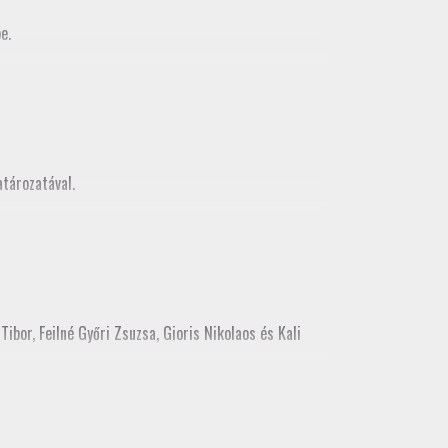
e.
MMK Geodéziai és Geoinformatikia Tagozata között
z, mely egy városnézéssel folytatódott
tározatával.
ibor, Feilné Győri Zsuzsa, Gioris Nikolaos és Kali
ékes tisztújításon tagozati tisztségre. Kérjük, hogy a