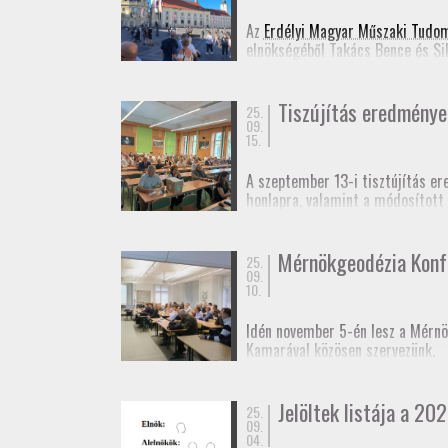
Jelentkezési lap
(Googl
Az
Erdélyi Magyar Műszaki Tudo
elnökségéből Takács Bence és Si
Ennek appropóját az adta, hogy 
idejű szabatos abszolút helymeg
Tiszújítás eredménye
25.
09.
15.
A szeptember 13-i tisztújítás er
honlapra, valamint a módosított
Fényképek
a taggyűlésről.
Mérnökgeodézia Konf
25.
09.
10.
Idén november 5-én lesz a Mérnö
Kamarával közösen szervezünk.
A rendezvényt kamarai továbbképz
Jelöltek listája a 202
25.
Várjuk még előadók jelentkezésé
09.
04.