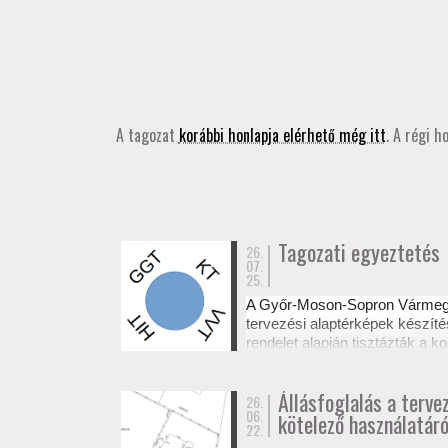
A tagozat
korábbi honlapja elérhető még itt
. A régi h
Tagozati egyeztetés
26.
07.
25.
A Győr-Moson-Sopron Várme
tervezési alaptérképek készíté
rendelet alapján tisztázták a
Az egyeztetésről készült emléke
Állásfoglalás a terve
26.
06.
kötelező használatáró
22.