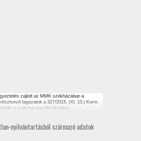
egyeztetés zajlott az MMK székházában a
résztvevő tagozatok a 327/2015. (XI. 10.) Korm.
ytatják a szakmai együttműködést.
atlan-nyilvántartásból származó adatok