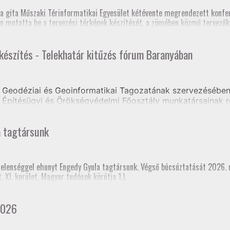
zék, Földmérő szaktanfolyam, Heves és Nógrád Vármegyei Kormányhivat
, szakmai továbbképzés (teljes megyei földhivatali részvétellel)
a gita Műszaki Térinformatikai Egyesület kétévente megrendezett konfer
os Szakfelügyelői Értekezlet (online, mintegy 70 fő részvételével)
n mutatta be a tervezési térképek készítését, a zömében közmű tervezőkb
 készítés - Telekhatár kitűzés fórum Baranyában
Geodéziai és Geoinformatikai Tagozatának szervezésében 
Építésügyi és Örökségvédelmi Főosztály munkatársainak r
ongrádi Zsolt előadásában tájékoztatást kaptak a Tervezés
a tagtársunk
rtelenséggel ehunyt Engedy Gyula tagtársunk. Végső búcsúztatását 2026.
XI. kerület, Magyar tudósok körútja 1.).
2026